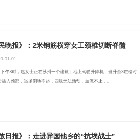
民晚报》：2米钢筋横穿女工颈椎切断脊髓
0-01-01
6日下午3时，赵女士正在苏州一个建筑工地上驾驶升降机，当升至3层楼时
后插入颈部，当场倒地不起，四肢无法活动，血流不止，...
放日报》：走进异国他乡的“抗埃战士”