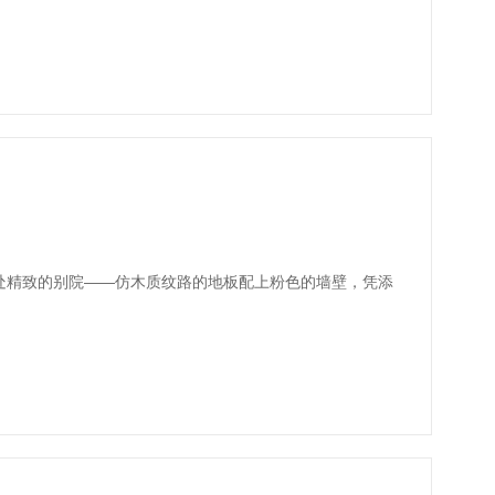
处精致的别院——仿木质纹路的地板配上粉色的墙壁，凭添