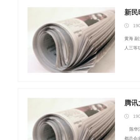
新民
190
黄海 副主任医师副教授 第二军医大学附属长征医院呼吸内科副主任 先后荣获“上海市抗震救灾先进个人”、校“优秀共产党员”等称号，荣立个
人三等功
腾讯
190
陈华江回答网友提问 白领上班族是当今社会的
都总会出