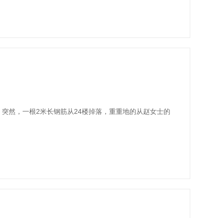
，突然，一根2米长钢筋从24楼掉落，重重地的从赵女士的