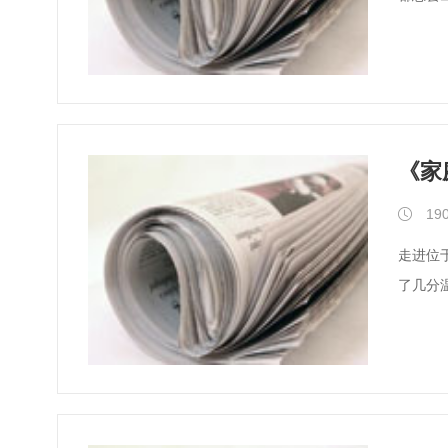
《家
190
走进位
了几分