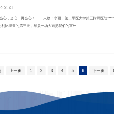
0-01-01
丽，第二军医大学第三附属医院******科监护室护士长 记述时间：2015年1月23日 今
达利比里亚的第三天，早晨一场大雨把我们的室外...
页
上一页
1
2
3
4
5
6
下一页