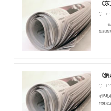
《东
190
在走入长征医院邵成浩办公室时，首先映入眼帘的是一个100多升的巨大液氮罐以及旁边橱窗里的中华医学会“金针奖”奖杯。邵成浩自
豪地指
《解
190
减肥是项综合工程 问：记者在部队采访时看到，有的单位专
的减肥法