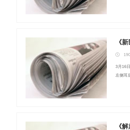
《新
190
3月1
左侧耳
《解