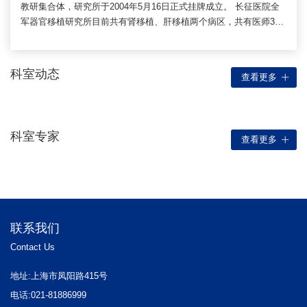
教研集合体，研究所于2004年5月16日正式挂牌成立。 长征医院全
军器官移植研究所目前共有肾移植、肝移植两个病区，共有医师30
名，护士40名。其中教授、博士生导师4人，副教授、硕士生导师3
人，主治医师11人，住院医师3人。研究所下设6个实验室，包括：
移植免疫实验室、移植病理实验室、器官保存实验室、药物浓度监
科室动态
查看更多
测室、组织配型室以及动物实验室。
科室专家
查看更多
联系我们
Contact Us
地址:上海市凤阳路415号
电话:021-81886999