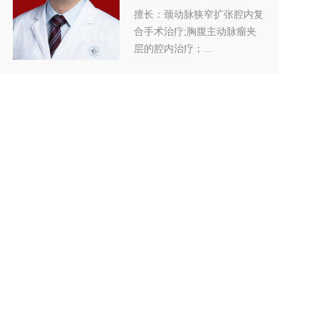
擅长：颈动脉狭窄扩张腔内复
合手术治疗;胸腹主动脉瘤夹
层的腔内治疗；...