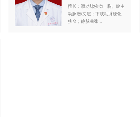
擅长：颈动脉疾病；胸、腹主
动脉瘤/夹层；下肢动脉硬化
狭窄；静脉曲张...